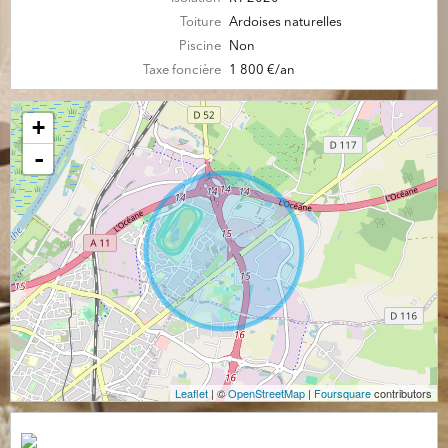
Toiture
Ardoises naturelles
Piscine
Non
Taxe foncière
1 800 €/an
+
-
Leaflet
| ©
OpenStreetMap
|
Foursquare
contributors