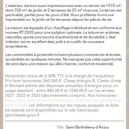
L'extérieur est tout aussi impressionnant avec un terrain de 1070 m²,
dont 700 m² de jardin et 2 terrasses de 25 m² chacune. Le terrain est
piscinable, parfait pour les jours d'été. Vous profiterez d'une vue
imprenable sur le jardin et les terrasses depuis les pièces de vie.
La maison est équipée d'un chauffage individuel et est conforme aux
normes RT 2020 pour une isolation optimale. La toiture en ardoises
naturelles ajoute une touche d'authenticité et de durabilité. L'état
intérieur est en excellent état, prêt à accueillir de nouveaux
propriétaires.
Les commodités à proximité incluent plusieurs commerces et écoles,
accessibles en quelques minutes. Ne manquez pas cette opportunité
de vivre dans une maison qui allie charme, confort et modernité.
Honoraires inclus de 3.38% TTC à la charge de l'acquéreur.
Prix hors honoraires 560 000 €. Classe énergie B, Classe climat
A Montant estimé des dépenses annuelles d'énergie pour un
usage standard : entre 880.00 € et 1240.00 € sur les années
2021, 2022 et 2023 (abonnements compris). Nos honoraires :
https://files.netty.immo/file/immo3pour100/161/nwgfQ/tarificat
ion2022.pdf
Les informations sur les risques auxquels ce bien
est exposé sont disponibles sur le site Géorisques :
georisques.gouv.fr
Ville
Saint-Barthélemy-d'Anjou