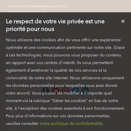
Achat maison Saint-Barthélemy-d'Anjou
Achat maison Beaucouzé
Achat maison Monteuil Juigné
Le respect de votre vie privée est une
✕
Achat maison Verrières-en-Anjou
priorité pour nous
Achat maison Saint-Lambert-la-Potherie
Achat maison Angers
Nous utilisons des cookies afin de vous offrir une expérience
optimale et une communication pertinente sur notre site. Grace
Maison à vendre Beaucouzé
Maison à vendre Monteuil Juigné
à ces technologies, nous pouvons vous proposer du contenu
Maison à vendre Saint-Barthélemy-d'Anjou
en rapport avec vos centres d'intérêt. Ils nous permettent
Maison à vendre Verrières-en-Anjou
également d'améliorer la qualité de nos services et la
Maison à vendre Angers
Maison à vendre Brain sur Authion
convivialité de notre site internet. Nous utiliserons uniquement
les données personnelles pour lesquelles vous avez donné
votre accord. Vous pouvez les modifier à n'importe quel
moment via la rubrique "Gérer les cookies" en bas de notre
Nos Honoraires
Mentions légales
site, à l'exception des cookies essentiels à son fonctionnement.
Offre complète
Pour plus d'informations sur vos données personnelles,
Plan du site
veuillez consulter
notre politique de confidentialité
.
Espace propriétaire
Gérer les cookies